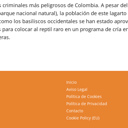
 criminales más peligrosos de Colombia. A pesar del c
parque nacional natural), la población de este lagart
como los basiliscos occidentales se han estado apr
 para colocar al reptil raro en un programa de cría e
eras.
Inicio
Aviso Legal
Política de Cookies
Política de Privacidad
Contacto
Cookie Policy (EU)