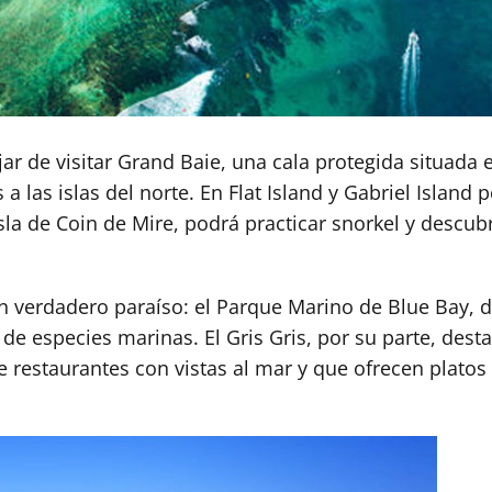
ar de visitar Grand Baie, una cala protegida situada e
a las islas del norte. En Flat Island y Gabriel Island 
sla de Coin de Mire, podrá practicar snorkel y descu
s un verdadero paraíso: el Parque Marino de Blue Bay
s de especies marinas. El Gris Gris, por su parte, des
o de restaurantes con vistas al mar y que ofrecen plat